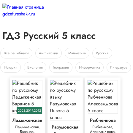
ГДЗ Русский 5 класс
Все решебники
Английский
Математика
Русский
История
Биология
География
Информатика
Литература
2023,2019,2012
Ладыженская
Рыбченкова
Разумовская
Ладыженская,
Рыбченкова,
Баранов,
Александрова,